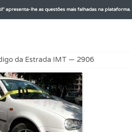
ícil" apresenta-lhe as questões mais falhadas na plataforma.
ta para ter acesso às suas estatísticas em qualquer equipa
aqui todas as questões que usamos na plataforma.
digo da Estrada IMT — 2906
os de teclado para responder aos testes mais rapidamente.
rdar uma questão colocando-a como favorita.
ta para não perder as suas estatísticas.
as estatísticas no seu perfil.