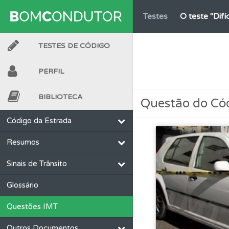
Testes
O teste "Dif
TESTES DE CÓDIGO
Conta
Crie uma con
PERFIL
Questões
Consulte 
BIBLIOTECA
Questão do Có
Ajuda
Use os atalh
Código da Estrada
Resumos
Questões
Pode gua
Sinais de Trânsito
Conta
Crie uma con
Glossário
Questões IMT
Perfil
Consulte as su
Outros Documentos