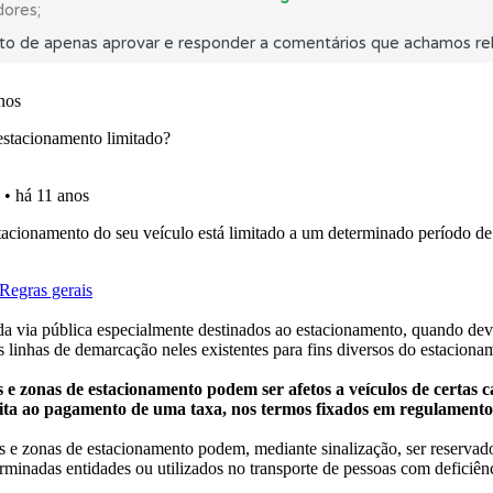
dores;
to de apenas aprovar e responder a comentários que achamos rel
as explicações das questões para esclarecimentos adicionai
as" apresenta-lhe questões a que ainda não respondeu.
os testemunhos dos nossos utilizadores e deixe o seu!