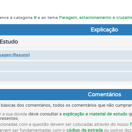
 Condutor dá-lhe uma ideia da sua preparação para o exam
ence à categoria
B
e ao tema
Paragem, estacionamento e cruzame
Explicação
adas" apresenta-lhe questões que errou e não voltou a res
 Estudo
a biblioteca para tirar dúvidas e ver resumos do código.
sagem (Resumo)
o código da estrada na nossa biblioteca.
ões que errou no seu perfil.
Comentários
s básicas dos comentários, todos os comentários que não cumpra
ico dos seus testes no seu perfil.
r a sua dúvida
deve consultar a
explicação e material de estudo
qu
presentes
;
acionadas com a questão devem ser colocadas através do nosso
 de dificuldade do teste quando o termina.
devem ser fundamentadas com o
código da estrada
ou outros docu