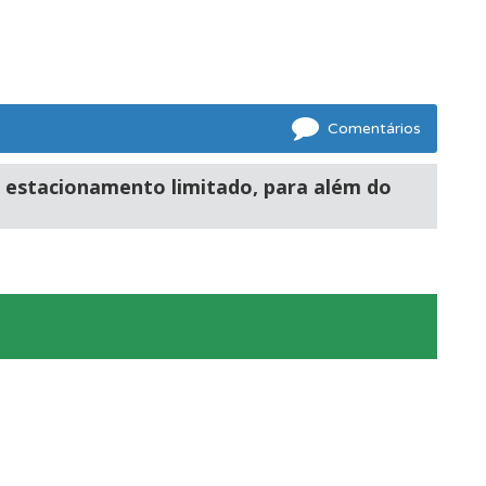
os.
Comentários
oficial.
e estacionamento limitado, para além do