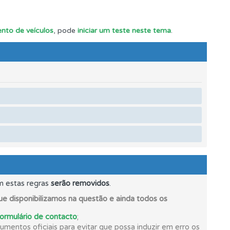
e.
nto de veículos
, pode
iniciar um teste neste tema
.
ponder.
m estas regras
serão removidos
.
e disponibilizamos na questão e ainda todos os
formulário de contacto
;
mentos oficiais para evitar que possa induzir em erro os