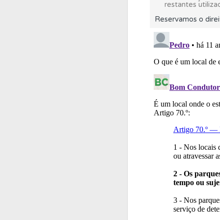
restantes utiliza
Reservamos o direi
Questões
Consulte 
Testes
O teste "Nov
Testemunhos
Veja 