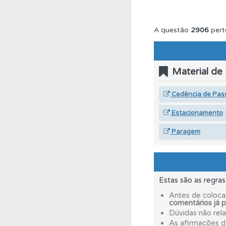
Perfil
O Índice Bom
A questão
2906
pert
Testes
O teste "Err
Material de
Biblioteca
Consulte 
Cedência de Pas
Estacionamento
Biblioteca
Consulte 
Paragem
Perfil
Veja as quest
Estas são as regra
Perfil
Tem um histór
Antes de coloca
comentários já 
Dúvidas não rel
Testes
Veja o nível
As afirmações 