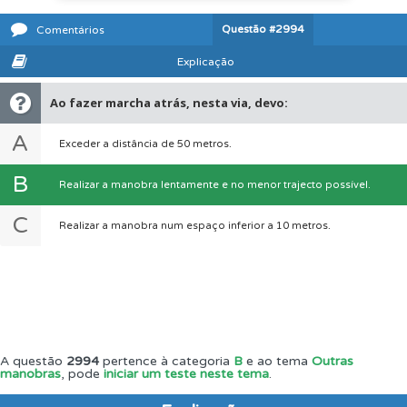
Questão
#2994
Comentários
Explicação
Ao fazer marcha atrás, nesta via, devo:
A
Exceder a distância de 50 metros.
B
Realizar a manobra lentamente e no menor trajecto possível.
C
Realizar a manobra num espaço inferior a 10 metros.
A questão
2994
pertence à categoria
B
e ao tema
Outras
manobras
, pode
iniciar um teste neste tema
.