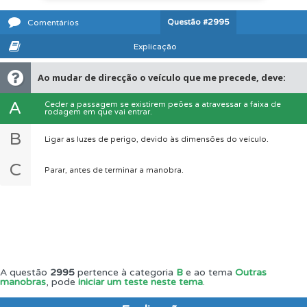
Questão
#2995
Comentários
Explicação
Ao mudar de direcção o veículo que me precede, deve:
A
Ceder a passagem se existirem peões a atravessar a faixa de
rodagem em que vai entrar.
B
Ligar as luzes de perigo, devido às dimensões do veículo.
C
Parar, antes de terminar a manobra.
A questão
2995
pertence à categoria
B
e ao tema
Outras
manobras
, pode
iniciar um teste neste tema
.