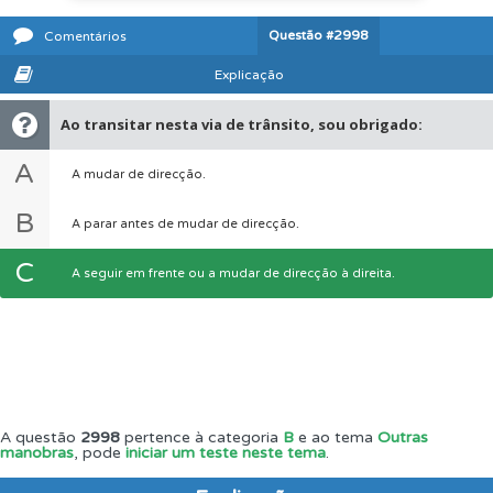
Questão
#2998
Comentários
Explicação
Ao transitar nesta via de trânsito, sou obrigado:
A
A mudar de direcção.
B
A parar antes de mudar de direcção.
C
A seguir em frente ou a mudar de direcção à direita.
A questão
2998
pertence à categoria
B
e ao tema
Outras
manobras
, pode
iniciar um teste neste tema
.