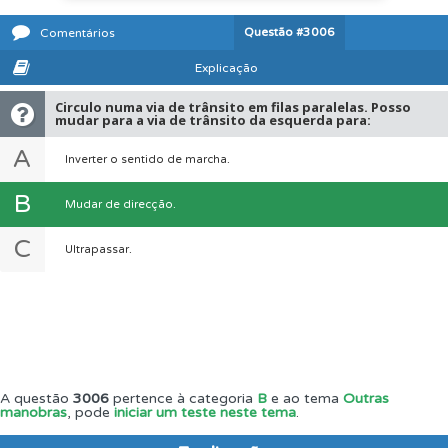
Questão
#3006
Comentários
Explicação
Circulo numa via de trânsito em filas paralelas. Posso
mudar para a via de trânsito da esquerda para:
A
Inverter o sentido de marcha.
B
Mudar de direcção.
C
Ultrapassar.
A questão
3006
pertence à categoria
B
e ao tema
Outras
manobras
, pode
iniciar um teste neste tema
.