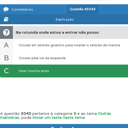
Questão
#3043
Comentários
Explicação
Na rotunda onde estou a entrar não posso:
A
Circular em sentido giratório para inverter o sentido de marcha.
B
Circular pela via da esquerda.
C
Fazer marcha-atrás.
A questão
3043
pertence à categoria
B
e ao tema
Outras
manobras
, pode
iniciar um teste neste tema
.