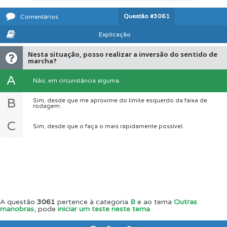
Questão
#3061
Comentários
Explicação
Nesta situação, posso realizar a inversão do sentido de
marcha?
A
Não, em circunstância alguma.
B
Sim, desde que me aproxime do limite esquerdo da faixa de
rodagem.
C
Sim, desde que o faça o mais rapidamente possível.
A questão
3061
pertence à categoria
B
e ao tema
Outras
manobras
, pode
iniciar um teste neste tema
.