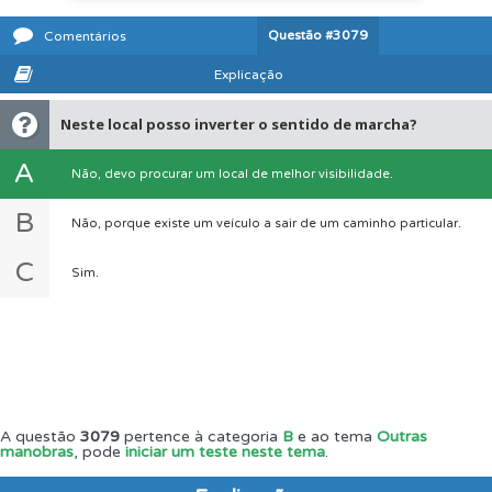
Questão
#3079
Comentários
Explicação
Neste local posso inverter o sentido de marcha?
A
Não, devo procurar um local de melhor visibilidade.
B
Não, porque existe um veículo a sair de um caminho particular.
C
Sim.
A questão
3079
pertence à categoria
B
e ao tema
Outras
manobras
, pode
iniciar um teste neste tema
.