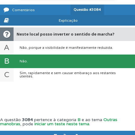
Questão
#3084
Comentários
Explicação
Neste local posso inverter o sentido de marcha?
A
Não, porque a visibilidade é manifestamente reduzida.
B
Não.
C
Sim, rapidamente e sem causar embaraço aos restantes
utentes.
A questão
3084
pertence à categoria
B
e ao tema
Outras
manobras
, pode
iniciar um teste neste tema
.