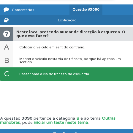
Questão
#3090
Comentários
Explicação
Neste local pretendo mudar de direcção à esquerda. O
que devo fazer?
A
Colocar o veículo em sentido contrário.
B
Manter o veículo nesta via de trânsito, porque há apenas um
sentido.
C
Passar para a via de trânsito da esquerda.
A questão
3090
pertence à categoria
B
e ao tema
Outras
manobras
, pode
iniciar um teste neste tema
.