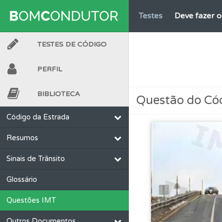
Testes
Deve fazer 
TESTES DE CÓDIGO
Testes
O teste "Err
PERFIL
Ajuda
Use os atalh
BIBLIOTECA
Questão do Có
Perfil
Saiba no seu 
Código da Estrada
Resumos
Testes
O teste "Dif
Sinais de Trânsito
Conta
Crie uma con
Glossário
Questões IMT
Biblioteca
Consulte 
Outros Documentos