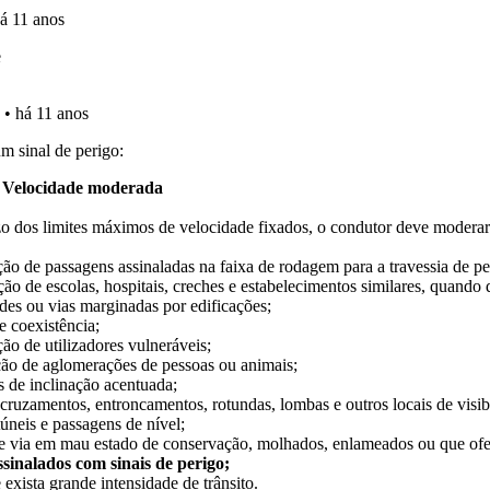
as" apresenta-lhe questões a que ainda não respondeu.
as estatísticas no seu perfil.
o código da estrada na nossa biblioteca.