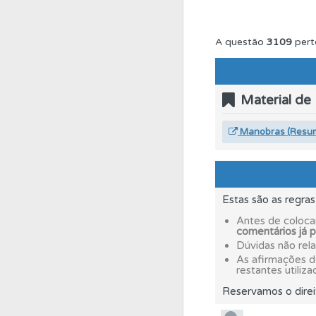
Testemunhos
Veja 
A questão
3109
pert
Perfil
Veja as quest
Material de
Questões
Consulte 
Manobras (Resu
Perfil
Tem um histór
Estas são as regra
Ajuda
Consulte a aj
Antes de coloca
comentários já 
Dúvidas não rel
As afirmações 
Questões
Consulte 
restantes utiliza
Reservamos o direi
Questões
As questõ