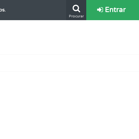
Entrar
os.
Procurar
ponder.
mento.