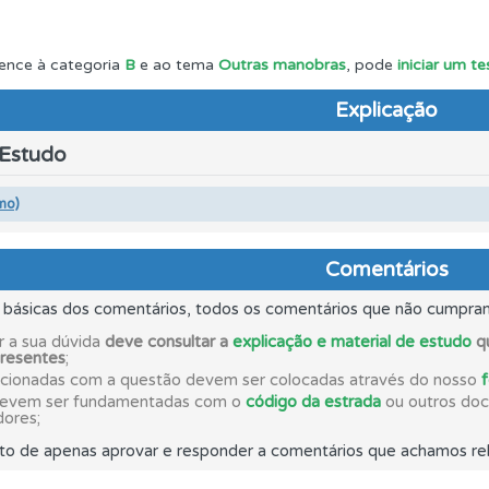
os testemunhos dos nossos utilizadores e deixe o seu!
ence à categoria
B
e ao tema
Outras manobras
, pode
iniciar um t
Explicação
ões que errou no seu perfil.
 Estudo
as explicações das questões para esclarecimentos adicionai
mo)
ico dos seus testes no seu perfil.
Comentários
s básicas dos comentários, todos os comentários que não cumpra
uda se tiver dúvidas relacionadas com a plataforma.
r a sua dúvida
deve consultar a
explicação e material de estudo
qu
presentes
;
acionadas com a questão devem ser colocadas através do nosso
devem ser fundamentadas com o
código da estrada
ou outros docu
aqui todas as questões que usamos na plataforma.
dores;
to de apenas aprovar e responder a comentários que achamos rel
es que usamos estão atualizadas e são as mesmas do exame 