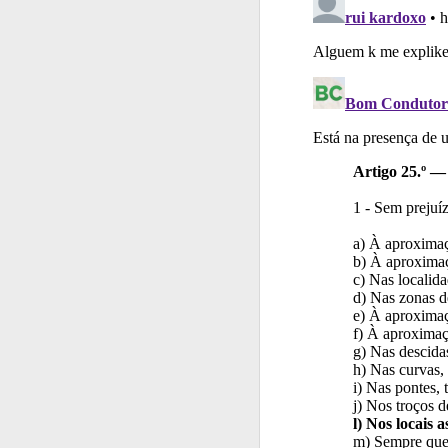
Testes
O teste "Nov
Perfil
Consulte as su
Biblioteca
Consulte 