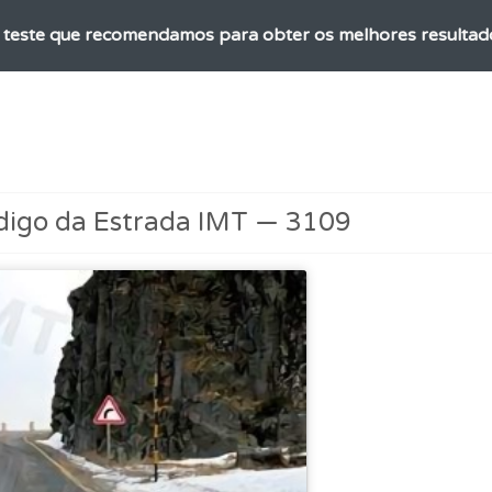
o teste que recomendamos para obter os melhores resultad
adas" apresenta-lhe questões que errou e não voltou a res
os de teclado para responder aos testes mais rapidamente.
digo da Estrada IMT — 3109
perfil se já está preparado para ir a exame.
ícil" apresenta-lhe as questões mais falhadas na plataforma.
ta para ter acesso às suas estatísticas em qualquer equipa
a biblioteca para tirar dúvidas e ver resumos do código.