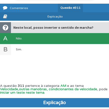
Questão
#311
Comentários
Explicação
Neste local, posso inverter o sentido de marcha?
A
Não.
B
Sim.
A questão
311
pertence à categoria
AM
e ao tema
Velocidade,outras manobras, condicionantes da velocidade
, pode
iniciar um teste neste tema
.
Explicação