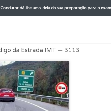
 Condutor dá-lhe uma ideia da sua preparação para o exam
os testemunhos dos nossos utilizadores e deixe o seu!
a biblioteca para tirar dúvidas e ver resumos do código.
digo da Estrada IMT — 3113
ícil" apresenta-lhe as questões mais falhadas na plataforma.
 onde tem mais dificuldades no seu perfil.
ta para não perder as suas estatísticas.
as explicações das questões para esclarecimentos adicionai