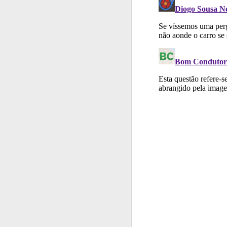
Testes
Veja o nível
Biblioteca
Consulte 
Perfil
Veja as quest