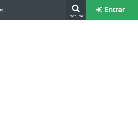
Entrar
e.
Procurar
s.