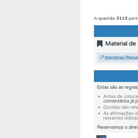
Perfil
Tem um histór
A questão
3113
pert
Testes
Deve fazer 
Material de
Questões
Consulte 
Manobras (Resu
Ajuda
Use os atalh
Estas são as regra
Questões
Consulte
Antes de coloca
comentários já 
Dúvidas não rel
As afirmações 
Conta
Crie uma con
restantes utiliza
Reservamos o direi
Questões
Pode gua