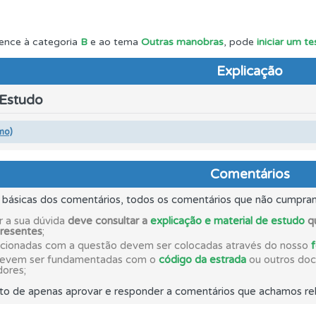
ico dos seus testes no seu perfil.
ence à categoria
B
e ao tema
Outras manobras
, pode
iniciar um t
Explicação
o teste que recomendamos para obter os melhores resultad
 Estudo
aqui todas as questões que usamos na plataforma.
mo)
os de teclado para responder aos testes mais rapidamente.
Comentários
s básicas dos comentários, todos os comentários que não cumpra
 os comentários da questão quando tem dúvidas.
r a sua dúvida
deve consultar a
explicação e material de estudo
qu
presentes
;
acionadas com a questão devem ser colocadas através do nosso
devem ser fundamentadas com o
código da estrada
ou outros docu
ta para ter acesso às suas estatísticas em qualquer equipa
dores;
to de apenas aprovar e responder a comentários que achamos rel
rdar uma questão colocando-a como favorita.