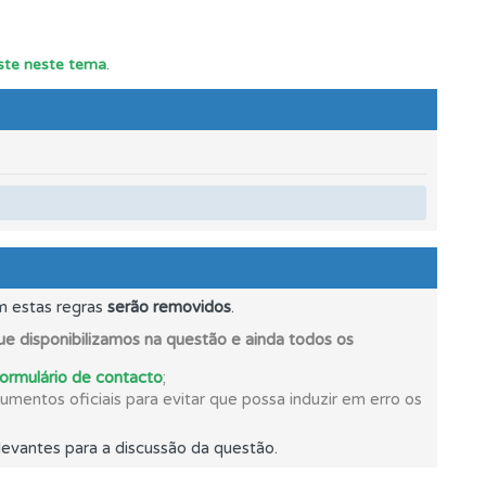
este neste tema
.
os.
m estas regras
serão removidos
.
e disponibilizamos na questão e ainda todos os
formulário de contacto
;
mentos oficiais para evitar que possa induzir em erro os
mento.
evantes para a discussão da questão.