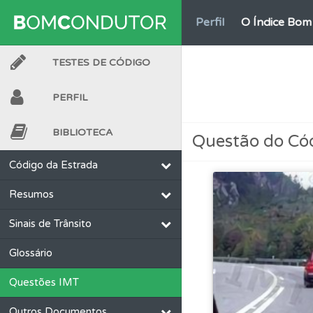
Perfil
O Índice Bom
TESTES DE CÓDIGO
Testemunhos
Veja 
PERFIL
Biblioteca
Consulte 
BIBLIOTECA
Questão do Có
Testes
O teste "Dif
Código da Estrada
Resumos
Perfil
Veja os temas
Sinais de Trânsito
Conta
Crie uma con
Glossário
Questões IMT
Questões
Consulte 
Outros Documentos