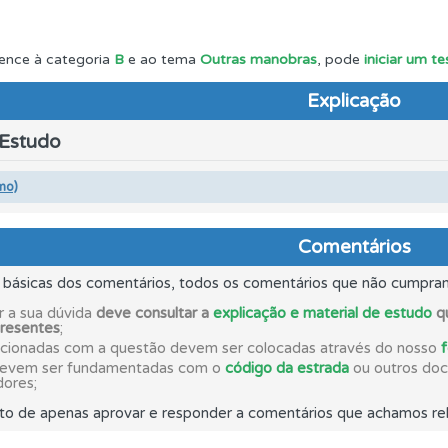
o código da estrada na nossa biblioteca.
ence à categoria
B
e ao tema
Outras manobras
, pode
iniciar um t
Explicação
os de teclado para responder aos testes mais rapidamente.
 Estudo
ta para não perder as suas estatísticas.
mo)
 onde tem mais dificuldades no seu perfil.
Comentários
s básicas dos comentários, todos os comentários que não cumpra
as" apresenta-lhe questões a que ainda não respondeu.
r a sua dúvida
deve consultar a
explicação e material de estudo
qu
presentes
;
acionadas com a questão devem ser colocadas através do nosso
devem ser fundamentadas com o
código da estrada
ou outros docu
uda se tiver dúvidas relacionadas com a plataforma.
dores;
to de apenas aprovar e responder a comentários que achamos rel
ta para ter acesso às suas estatísticas em qualquer equipa