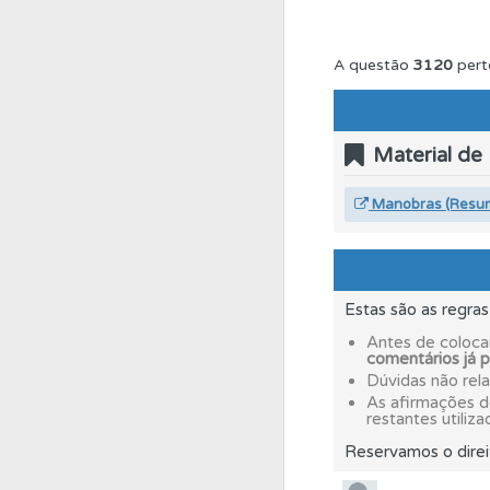
Biblioteca
Consulte 
A questão
3120
pert
Ajuda
Use os atalh
Material de
Conta
Crie uma con
Manobras (Resu
Perfil
Veja os temas
Estas são as regra
Testes
O teste "Nov
Antes de coloca
comentários já 
Dúvidas não rel
As afirmações 
Ajuda
Consulte a aj
restantes utiliza
Reservamos o direi
Conta
Crie uma con