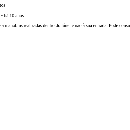
os testemunhos dos nossos utilizadores e deixe o seu!
es que usamos estão atualizadas e são as mesmas do exame 
perfil se já está preparado para ir a exame.