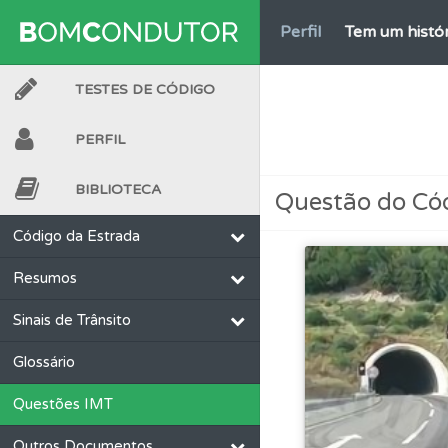
Perfil
Tem um histór
TESTES DE CÓDIGO
Biblioteca
Consulte 
PERFIL
Questões
Pode gua
BIBLIOTECA
Questão do Có
Questões
Consulte 
Código da Estrada
Resumos
Testes
Deve fazer 
Sinais de Trânsito
Perfil
Consulte as su
Glossário
Questões IMT
Testes
O teste "Err
Outros Documentos