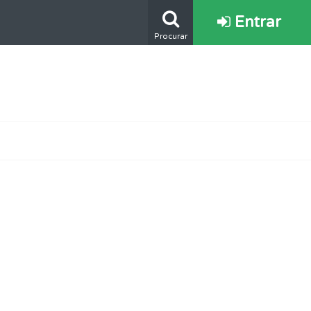
Entrar
Procurar
os.
ponder.