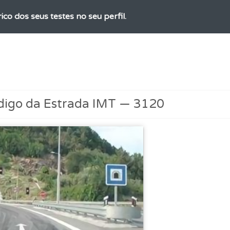
ico dos seus testes no seu perfil.
a biblioteca para tirar dúvidas e ver resumos do código.
rdar uma questão colocando-a como favorita.
digo da Estrada IMT — 3120
aqui todas as questões que usamos na plataforma.
o teste que recomendamos para obter os melhores resultad
as estatísticas no seu perfil.
adas" apresenta-lhe questões que errou e não voltou a res