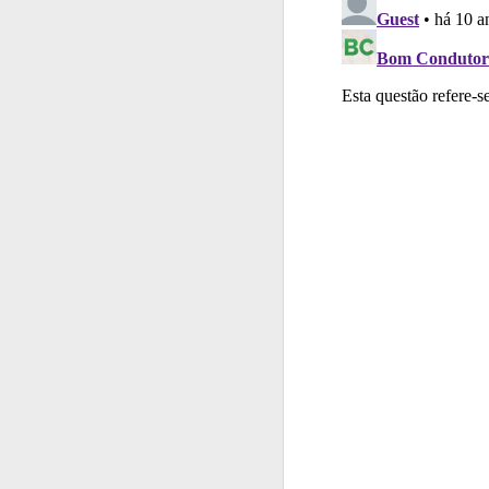
Testemunhos
Veja 
Questões
As questõ
Perfil
Saiba no seu 