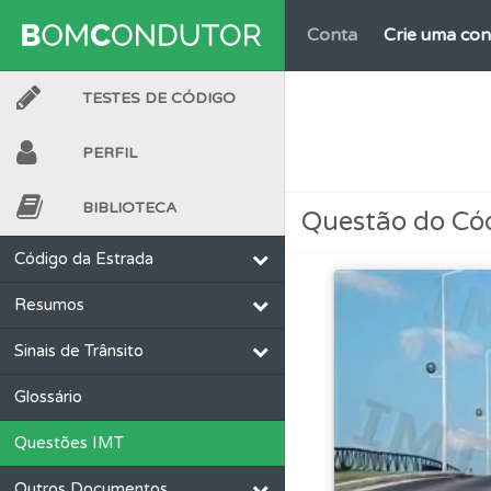
Conta
Crie uma con
TESTES DE CÓDIGO
Testemunhos
Veja 
PERFIL
Perfil
Tem um histór
BIBLIOTECA
Questão do Có
Conta
Crie uma con
Código da Estrada
Resumos
Biblioteca
Consulte 
Sinais de Trânsito
Conta
Crie uma con
Glossário
Questões IMT
Questões
Consulte 
Outros Documentos