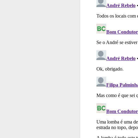
Perfil
O Índice Bom
Testes
O teste "Dif
Testes
O teste "Nov