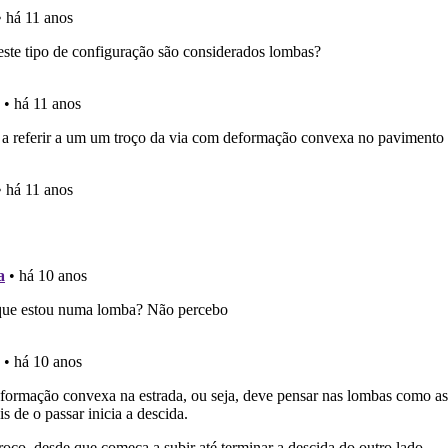
 Condutor dá-lhe uma ideia da sua preparação para o exam
ícil" apresenta-lhe as questões mais falhadas na plataforma.
as" apresenta-lhe questões a que ainda não respondeu.