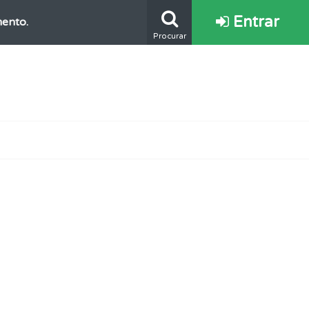
Entrar
mento.
Procurar
s.