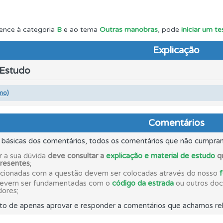
a biblioteca para tirar dúvidas e ver resumos do código.
ence à categoria
B
e ao tema
Outras manobras
, pode
iniciar um t
Explicação
perfil se já está preparado para ir a exame.
 Estudo
es que usamos estão atualizadas e são as mesmas do exame 
mo)
uda se tiver dúvidas relacionadas com a plataforma.
Comentários
s básicas dos comentários, todos os comentários que não cumpra
aqui todas as questões que usamos na plataforma.
r a sua dúvida
deve consultar a
explicação e material de estudo
qu
presentes
;
acionadas com a questão devem ser colocadas através do nosso
devem ser fundamentadas com o
código da estrada
ou outros docu
as estatísticas no seu perfil.
dores;
to de apenas aprovar e responder a comentários que achamos rel
adas" apresenta-lhe questões que errou e não voltou a res