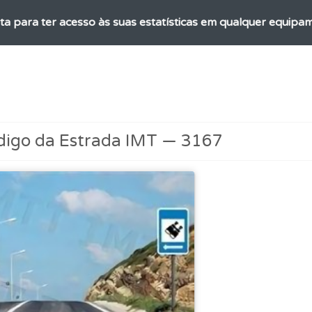
ta para ter acesso às suas estatísticas em qualquer equipa
os testemunhos dos nossos utilizadores e deixe o seu!
ico dos seus testes no seu perfil.
digo da Estrada IMT — 3167
ta para não perder as suas estatísticas.
o código da estrada na nossa biblioteca.
ta para poder partilhar o seu perfil com os seus amigos.
as explicações das questões para esclarecimentos adicionai