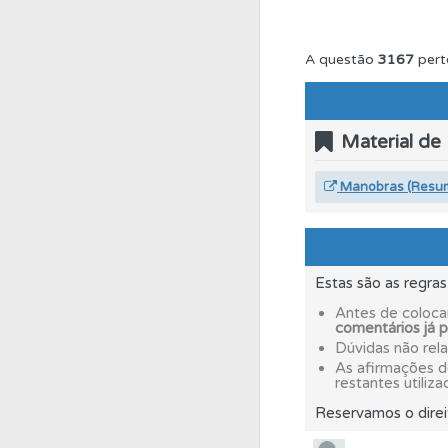
Biblioteca
Consulte 
A questão
3167
pert
Perfil
Saiba no seu 
Material de
Questões
As questõ
Manobras (Resu
Ajuda
Consulte a aj
Estas são as regra
Questões
Consulte 
Antes de coloca
comentários já 
Dúvidas não rel
As afirmações 
Perfil
Consulte as su
restantes utiliza
Reservamos o direi
Testes
O teste "Err