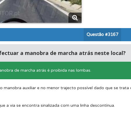
o teste que recomendamos para obter os melhores resultad
 os comentários da questão quando tem dúvidas.
Questão
#3167
os de teclado para responder aos testes mais rapidamente.
fectuar a manobra de marcha atrás neste local?
 onde tem mais dificuldades no seu perfil.
anobra de marcha atrás é proibida nas lombas.
ões que errou no seu perfil.
 manobra auxiliar e no menor trajecto possível dado que se trata d
ue a via se encontra sinalizada com uma linha descontínua.
 de dificuldade do teste quando o termina.
rdar uma questão colocando-a como favorita.