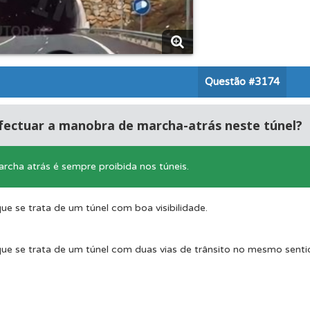
as estatísticas no seu perfil.
os testemunhos dos nossos utilizadores e deixe o seu!
Questão
#3174
a biblioteca para tirar dúvidas e ver resumos do código.
fectuar a manobra de marcha-atrás neste túnel?
ta para poder partilhar o seu perfil com os seus amigos.
rcha atrás é sempre proibida nos túneis.
ícil" apresenta-lhe as questões mais falhadas na plataforma.
ue se trata de um túnel com boa visibilidade.
ue se trata de um túnel com duas vias de trânsito no mesmo senti
o código da estrada na nossa biblioteca.
perfil se já está preparado para ir a exame.