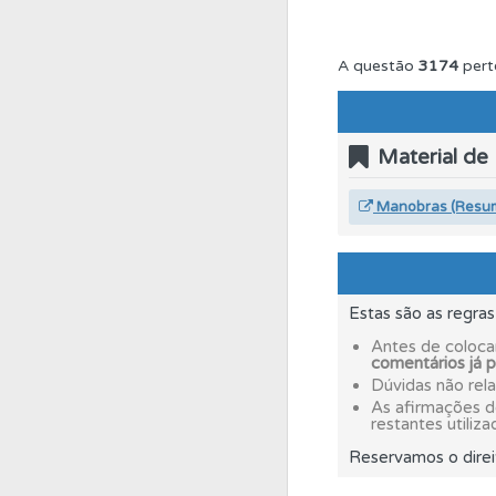
Questões
Consulte
A questão
3174
pert
Questões
Pode gua
Material de
Ajuda
Use os atalh
Manobras (Resu
Questões
Consulte 
Estas são as regra
Questões
As questõ
Antes de coloca
comentários já 
Dúvidas não rel
As afirmações 
Testes
Veja o nível
restantes utiliza
Reservamos o direi
Perfil
O Índice Bom