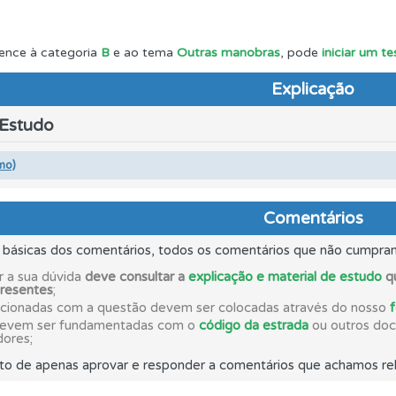
 os comentários da questão quando tem dúvidas.
ence à categoria
B
e ao tema
Outras manobras
, pode
iniciar um t
Explicação
rdar uma questão colocando-a como favorita.
 Estudo
os de teclado para responder aos testes mais rapidamente.
mo)
as explicações das questões para esclarecimentos adicionai
Comentários
s básicas dos comentários, todos os comentários que não cumpra
es que usamos estão atualizadas e são as mesmas do exame 
r a sua dúvida
deve consultar a
explicação e material de estudo
qu
presentes
;
acionadas com a questão devem ser colocadas através do nosso
devem ser fundamentadas com o
código da estrada
ou outros docu
 de dificuldade do teste quando o termina.
dores;
to de apenas aprovar e responder a comentários que achamos rel
 Condutor dá-lhe uma ideia da sua preparação para o exam