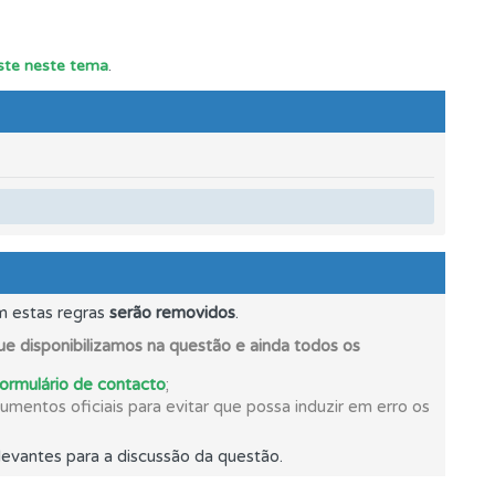
este neste tema
.
s.
m estas regras
serão removidos
.
oficial.
e disponibilizamos na questão e ainda todos os
formulário de contacto
;
mentos oficiais para evitar que possa induzir em erro os
evantes para a discussão da questão.
e.