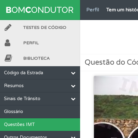
Perfil
Tem um histór
TESTES DE CÓDIGO
Testes
O teste "Err
PERFIL
Conta
Crie uma con
BIBLIOTECA
Questão do Có
Perfil
Veja os temas
Código da Estrada
Resumos
Conta
Crie uma con
Sinais de Trânsito
Perfil
Veja as quest
Glossário
Questões IMT
Testes
O teste "Nov
Outros Documentos