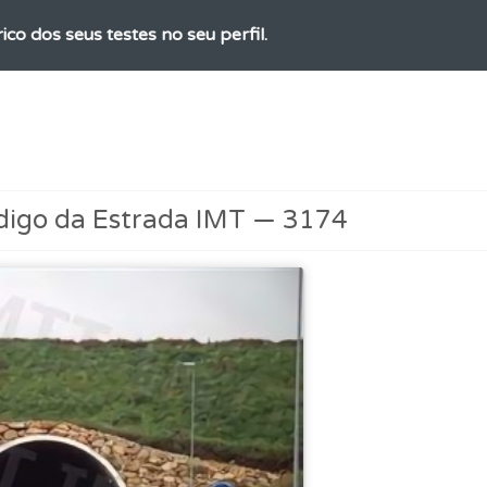
ico dos seus testes no seu perfil.
adas" apresenta-lhe questões que errou e não voltou a res
ta para não perder as suas estatísticas.
digo da Estrada IMT — 3174
 onde tem mais dificuldades no seu perfil.
ta para ter acesso às suas estatísticas em qualquer equipa
ões que errou no seu perfil.
as" apresenta-lhe questões a que ainda não respondeu.