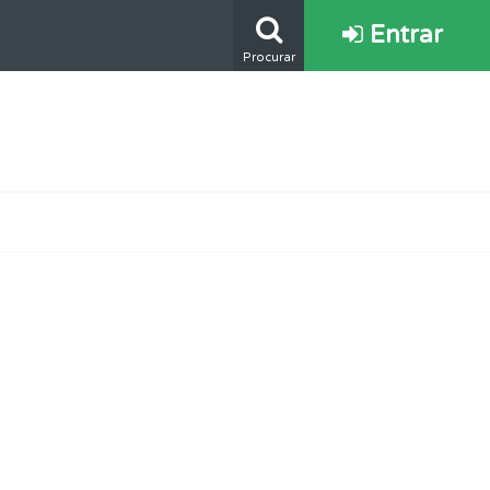
Entrar
Procurar
ponder.
mento.