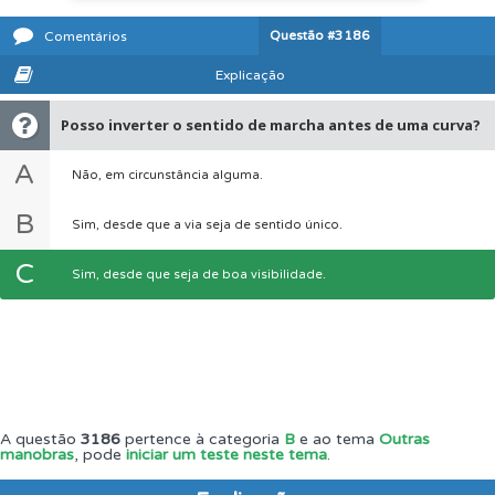
Questão
#3186
Comentários
Explicação
Posso inverter o sentido de marcha antes de uma curva?
A
Não, em circunstância alguma.
B
Sim, desde que a via seja de sentido único.
C
Sim, desde que seja de boa visibilidade.
A questão
3186
pertence à categoria
B
e ao tema
Outras
manobras
, pode
iniciar um teste neste tema
.