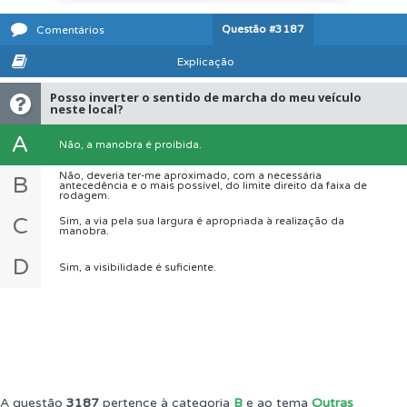
Questão
#3187
Comentários
Explicação
Posso inverter o sentido de marcha do meu veículo
neste local?
A
Não, a manobra é proibida.
Não, deveria ter-me aproximado, com a necessária
B
antecedência e o mais possível, do limite direito da faixa de
rodagem.
C
Sim, a via pela sua largura é apropriada à realização da
manobra.
D
Sim, a visibilidade é suficiente.
A questão
3187
pertence à categoria
B
e ao tema
Outras