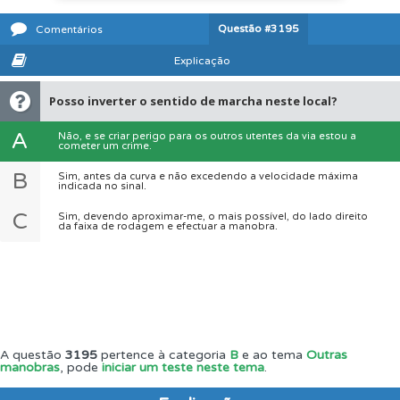
Questão
#3195
Comentários
Explicação
Posso inverter o sentido de marcha neste local?
A
Não, e se criar perigo para os outros utentes da via estou a
cometer um crime.
B
Sim, antes da curva e não excedendo a velocidade máxima
indicada no sinal.
C
Sim, devendo aproximar-me, o mais possível, do lado direito
da faixa de rodagem e efectuar a manobra.
A questão
3195
pertence à categoria
B
e ao tema
Outras
manobras
, pode
iniciar um teste neste tema
.