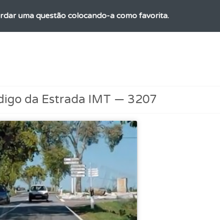
rdar uma questão colocando-a como favorita.
as explicações das questões para esclarecimentos adicionai
perfil se já está preparado para ir a exame.
digo da Estrada IMT — 3207
as" apresenta-lhe questões a que ainda não respondeu.
ta para poder partilhar o seu perfil com os seus amigos.
aqui todas as questões que usamos na plataforma.
ico dos seus testes no seu perfil.