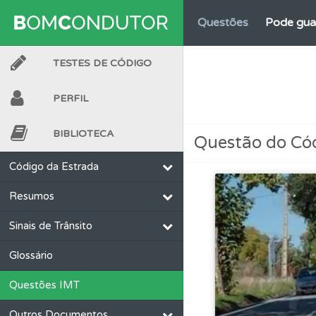
Questões
Pode gua
TESTES DE CÓDIGO
Questões
Consulte 
PERFIL
Perfil
Saiba no seu 
BIBLIOTECA
Questão do Có
Testes
O teste "Nov
Código da Estrada
Resumos
Conta
Crie uma con
Sinais de Trânsito
Questões
Consulte 
Glossário
Questões IMT
Perfil
Tem um histór
Outros Documentos