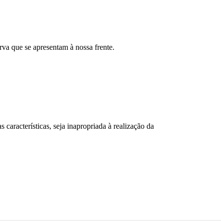
oficial.
os.