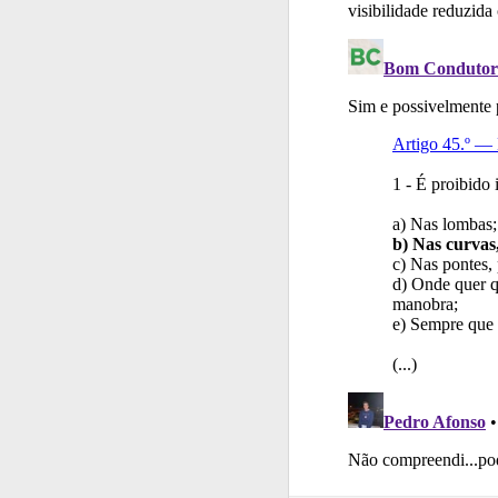
Questões
As questõ
Conta
Crie uma con
Testes
Deve fazer 