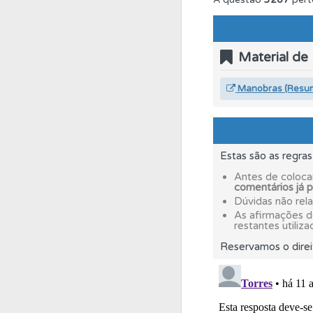
Biblioteca
Consulte 
Material de
Biblioteca
Consulte 
Manobras (Resu
Conta
Crie uma con
Estas são as regra
Questões
Consulte
Antes de coloca
comentários já 
Dúvidas não rel
Ajuda
Use os atalh
As afirmações 
restantes utiliza
Reservamos o direi
Perfil
Consulte as su
Testes
O teste "Err