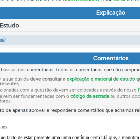
Explicação
a biblioteca para tirar dúvidas e ver resumos do código.
 Estudo
o código da estrada na nossa biblioteca.
mo)
ta para ter acesso às suas estatísticas em qualquer equipa
Comentários
s básicas dos comentários, todos os comentários que não cumpra
 os comentários da questão quando tem dúvidas.
r a sua dúvida
deve consultar a
explicação e material de estudo
qu
presentes
;
acionadas com a questão devem ser colocadas através do nosso
os de teclado para responder aos testes mais rapidamente.
devem ser fundamentadas com o
código da estrada
ou outros docu
dores;
to de apenas aprovar e responder a comentários que achamos rel
as estatísticas no seu perfil.
adas" apresenta-lhe questões que errou e não voltou a res