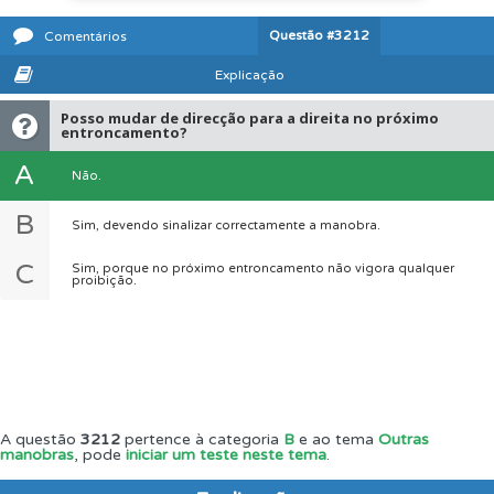
Questão
#3212
Comentários
Explicação
Posso mudar de direcção para a direita no próximo
entroncamento?
A
Não.
B
Sim, devendo sinalizar correctamente a manobra.
C
Sim, porque no próximo entroncamento não vigora qualquer
proibição.
A questão
3212
pertence à categoria
B
e ao tema
Outras
manobras
, pode
iniciar um teste neste tema
.