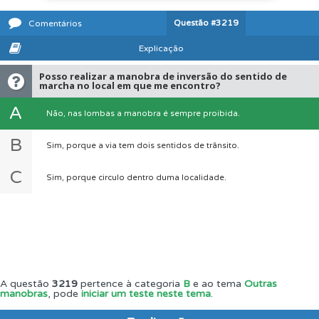
Questão
#3219
Comentários
Explicação
Posso realizar a manobra de inversão do sentido de
marcha no local em que me encontro?
A
Não, nas lombas a manobra é sempre proibida.
B
Sim, porque a via tem dois sentidos de trânsito.
C
Sim, porque circulo dentro duma localidade.
A questão
3219
pertence à categoria
B
e ao tema
Outras
manobras
, pode
iniciar um teste neste tema
.