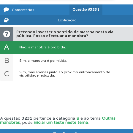
Questão
#3231
Comentários
Explicação
Pretendo inverter o sentido de marcha nesta via
pública. Posso efectuar a manobra?
A
Não, a manobra é proibida.
B
Sim, a manobra é permitida.
C
Sim, mas apenas junto ao próximo entroncamento de
visibilidade reduzida.
A questão
3231
pertence à categoria
B
e ao tema
Outras
manobras
, pode
iniciar um teste neste tema
.