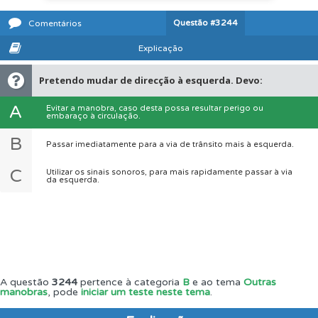
Questão
#3244
Comentários
Explicação
Pretendo mudar de direcção à esquerda. Devo:
A
Evitar a manobra, caso desta possa resultar perigo ou
embaraço à circulação.
B
Passar imediatamente para a via de trânsito mais à esquerda.
C
Utilizar os sinais sonoros, para mais rapidamente passar à via
da esquerda.
A questão
3244
pertence à categoria
B
e ao tema
Outras
manobras
, pode
iniciar um teste neste tema
.