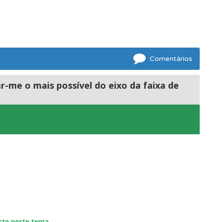
Comentários
-me o mais possível do eixo da faixa de
mento.
e.
este neste tema
.