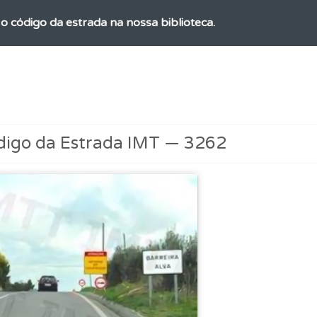
o código da estrada na nossa biblioteca.
a biblioteca para tirar dúvidas e ver resumos do código.
as explicações das questões para esclarecimentos adicionai
digo da Estrada IMT — 3262
 onde tem mais dificuldades no seu perfil.
ta para não perder as suas estatísticas.
ões que errou no seu perfil.
es que usamos estão atualizadas e são as mesmas do exame 