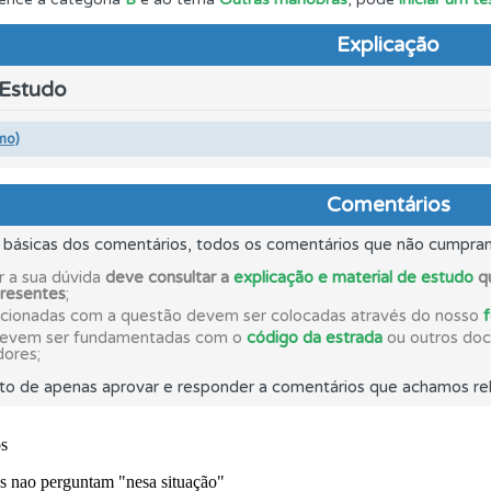
Explicação
os de teclado para responder aos testes mais rapidamente.
 Estudo
ícil" apresenta-lhe as questões mais falhadas na plataforma.
mo)
perfil se já está preparado para ir a exame.
Comentários
s básicas dos comentários, todos os comentários que não cumpra
 os comentários da questão quando tem dúvidas.
r a sua dúvida
deve consultar a
explicação e material de estudo
qu
presentes
;
acionadas com a questão devem ser colocadas através do nosso
adas" apresenta-lhe questões que errou e não voltou a res
devem ser fundamentadas com o
código da estrada
ou outros docu
dores;
to de apenas aprovar e responder a comentários que achamos rel
o teste que recomendamos para obter os melhores resultad
uda se tiver dúvidas relacionadas com a plataforma.