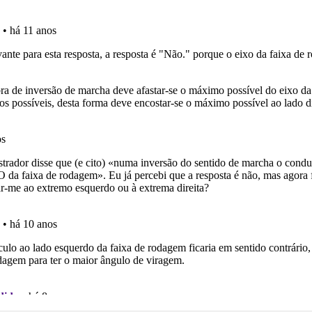
as" apresenta-lhe questões a que ainda não respondeu.
os testemunhos dos nossos utilizadores e deixe o seu!
rdar uma questão colocando-a como favorita.