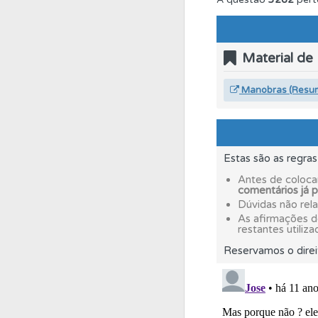
Ajuda
Use os atalh
Material de
Testes
O teste "Dif
Manobras (Resu
Perfil
Saiba no seu 
Estas são as regra
Questões
Consulte
Antes de coloca
comentários já 
Dúvidas não rel
Testes
O teste "Err
As afirmações 
restantes utiliza
Reservamos o direi
Testes
Deve fazer 
Ajuda
Consulte a aj