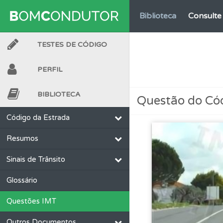
Biblioteca
Consulte 
TESTES DE CÓDIGO
Biblioteca
Consulte 
PERFIL
Questões
Consulte 
BIBLIOTECA
Questão do Có
Perfil
Veja os temas
Código da Estrada
Resumos
Conta
Crie uma con
Sinais de Trânsito
Perfil
Veja as quest
Glossário
Questões IMT
Questões
As questõ
Outros Documentos