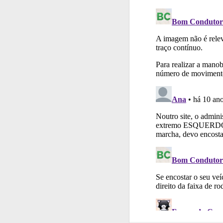
Testes
O teste "Nov
Testemunhos
Veja 
Questões
Pode gua