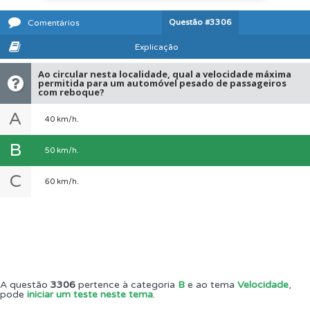
Questão
#3306
Comentários
Explicação
Ao circular nesta localidade, qual a velocidade máxima
permitida para um automóvel pesado de passageiros
com reboque?
A
40 km/h.
B
50 km/h.
C
60 km/h.
A questão
3306
pertence à categoria
B
e ao tema
Velocidade
,
pode
iniciar um teste neste tema
.