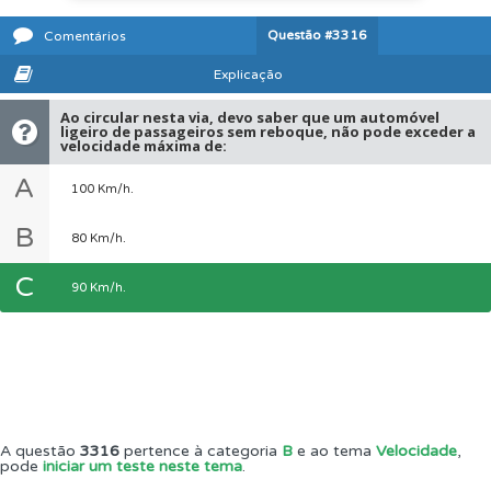
Questão
#3316
Comentários
Explicação
Ao circular nesta via, devo saber que um automóvel
ligeiro de passageiros sem reboque, não pode exceder a
velocidade máxima de:
A
100 Km/h.
B
80 Km/h.
C
90 Km/h.
A questão
3316
pertence à categoria
B
e ao tema
Velocidade
,
pode
iniciar um teste neste tema
.