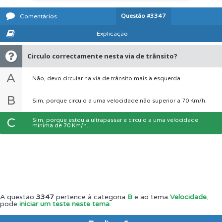
Questão
#3347
Comentários
Explicação
Circulo correctamente nesta via de trânsito?
A
Não, devo circular na via de trânsito mais à esquerda.
B
Sim, porque circulo a uma velocidade não superior a 70 Km/h.
C
Sim, porque estou a ultrapassar e circulo a uma velocidade
mínima de 70 Km/h.
A questão
3347
pertence à categoria
B
e ao tema
Velocidade
,
pode
iniciar um teste neste tema
.