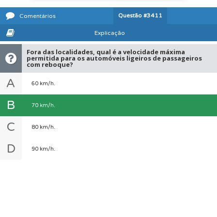
Questão
#3411
Comentários
Explicação
Fora das localidades, qual é a velocidade máxima
permitida para os automóveis ligeiros de passageiros
com reboque?
A
60 km/h.
B
70 km/h.
C
80 km/h.
D
90 km/h.