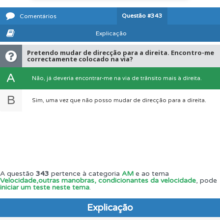
Questão
#343
Comentários
Explicação
Pretendo mudar de direcção para a direita. Encontro-me
correctamente colocado na via?
A
Não, já deveria encontrar-me na via de trânsito mais à direita.
B
Sim, uma vez que não posso mudar de direcção para a direita.
A questão
343
pertence à categoria
AM
e ao tema
Velocidade,outras manobras, condicionantes da velocidade
, pode
iniciar um teste neste tema
.
Explicação