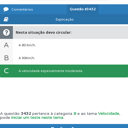
Questão
#3432
Comentários
Explicação
Nesta situação devo circular:
A
A 80 Km/h.
B
A 90Km/h.
C
A velocidade especialmente moderada.
A questão
3432
pertence à categoria
B
e ao tema
Velocidade
,
pode
iniciar um teste neste tema
.