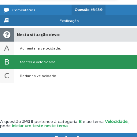
Questão
#3439
Comentários
Explicação
Nesta situação devo:
A
Aumentar a velocidade.
B
Manter a velocidade.
C
Reduzir a velocidade.
A questão
3439
pertence à categoria
B
e ao tema
Velocidade
,
pode
iniciar um teste neste tema
.