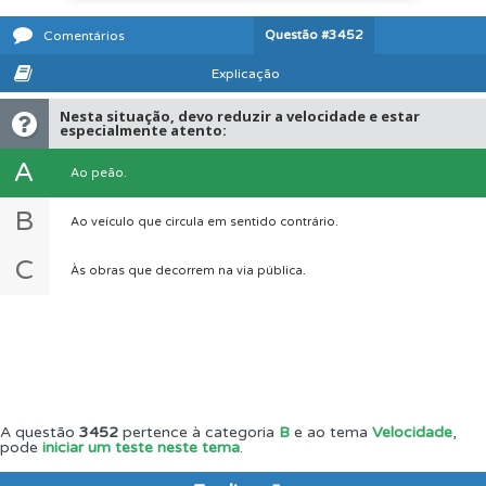
Questão
#3452
Comentários
Explicação
Nesta situação, devo reduzir a velocidade e estar
especialmente atento:
A
Ao peão.
B
Ao veículo que circula em sentido contrário.
C
Às obras que decorrem na via pública.
A questão
3452
pertence à categoria
B
e ao tema
Velocidade
,
pode
iniciar um teste neste tema
.