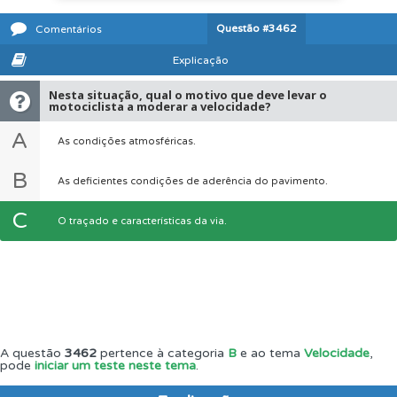
Questão
#3462
Comentários
Explicação
Nesta situação, qual o motivo que deve levar o
motociclista a moderar a velocidade?
A
As condições atmosféricas.
B
As deficientes condições de aderência do pavimento.
C
O traçado e características da via.
A questão
3462
pertence à categoria
B
e ao tema
Velocidade
,
pode
iniciar um teste neste tema
.