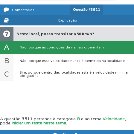
Questão
#3511
Comentários
Explicação
Neste local, posso transitar a 50 Km/h?
A
Não, porque as condições da via não o permitem.
B
Não, porque essa velocidade nunca é permitida na localidade.
C
Sim, porque dentro das localidades esta é a velocidade mínima
obrigatória.
A questão
3511
pertence à categoria
B
e ao tema
Velocidade
,
pode
iniciar um teste neste tema
.