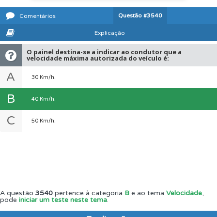
Questão
#3540
Comentários
Explicação
O painel destina-se a indicar ao condutor que a
velocidade máxima autorizada do veículo é:
A
30 Km/h.
B
40 Km/h.
C
50 Km/h.
A questão
3540
pertence à categoria
B
e ao tema
Velocidade
,
pode
iniciar um teste neste tema
.