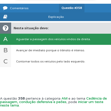
Questão
#358
Comentários
Explicação
Nesta situação devo:
A
Aguardar a passagem dos veículos vindos da direita.
B
Avançar de imediato porque o trânsito é intenso.
C
Contornar todos os veículos pelo lado esquerdo.
A questão
358
pertence à categoria
AM
e ao tema
Cedência de
passagem, condução defensiva e peões
, pode
iniciar um teste
neste tema
.