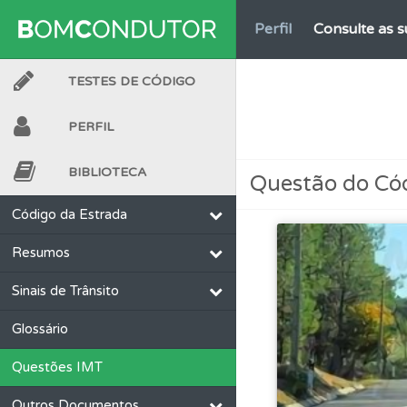
Perfil
Consulte as su
TESTES DE CÓDIGO
Perfil
Tem um histór
PERFIL
Perfil
Veja os temas
BIBLIOTECA
Questão do Có
Perfil
Veja as quest
Código da Estrada
Resumos
Testes
Deve fazer 
Sinais de Trânsito
Testes
O teste "Nov
Glossário
Questões IMT
Testes
O teste "Err
Outros Documentos