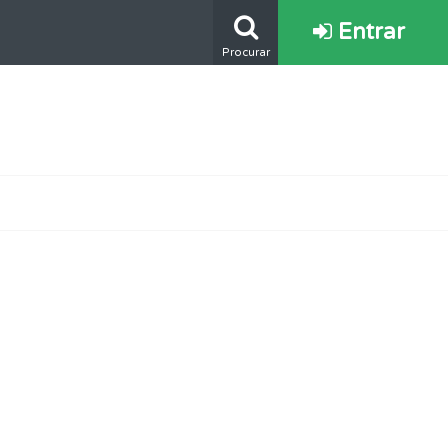
Entrar
Procurar
os.
ponder.