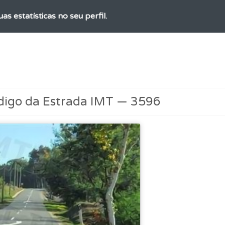
as estatísticas no seu perfil.
ico dos seus testes no seu perfil.
 onde tem mais dificuldades no seu perfil.
digo da Estrada IMT — 3596
ões que errou no seu perfil.
o teste que recomendamos para obter os melhores resultad
as" apresenta-lhe questões a que ainda não respondeu.
adas" apresenta-lhe questões que errou e não voltou a res