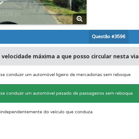
 Condutor dá-lhe uma ideia da sua preparação para o exam
es que usamos estão atualizadas e são as mesmas do exame 
Questão
#3596
 os comentários da questão quando tem dúvidas.
 velocidade máxima a que posso circular nesta via
aqui todas as questões que usamos na plataforma.
 se conduzir um automóvel ligeiro de mercadorias sem reboque.
 de dificuldade do teste quando o termina.
 se conduzir um automóvel pesado de passageiros sem reboque.
 independentemente do veículo que conduza.
ta para poder partilhar o seu perfil com os seus amigos.
o código da estrada na nossa biblioteca.