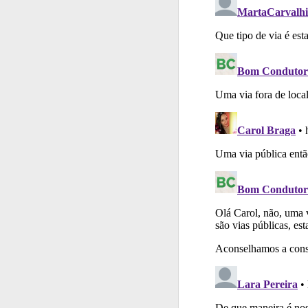
Perfil
Saiba no seu 
Questões
Consulte 
Testes
O teste "Dif