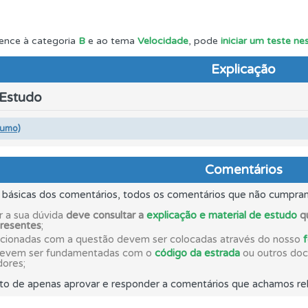
ta para ter acesso às suas estatísticas em qualquer equipa
ence à categoria
B
e ao tema
Velocidade
, pode
iniciar um teste n
Explicação
os testemunhos dos nossos utilizadores e deixe o seu!
 Estudo
os de teclado para responder aos testes mais rapidamente.
sumo)
ta para não perder as suas estatísticas.
Comentários
s básicas dos comentários, todos os comentários que não cumpra
rdar uma questão colocando-a como favorita.
r a sua dúvida
deve consultar a
explicação e material de estudo
qu
presentes
;
acionadas com a questão devem ser colocadas através do nosso
devem ser fundamentadas com o
código da estrada
ou outros docu
a biblioteca para tirar dúvidas e ver resumos do código.
dores;
to de apenas aprovar e responder a comentários que achamos rel
uda se tiver dúvidas relacionadas com a plataforma.