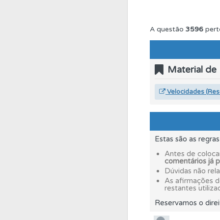
Conta
Crie uma con
A questão
3596
pert
Testemunhos
Veja 
Material de
Ajuda
Use os atalh
Velocidades (Re
Conta
Crie uma con
Estas são as regra
Questões
Pode gua
Antes de coloca
comentários já 
Dúvidas não rel
As afirmações 
Biblioteca
Consulte 
restantes utiliza
Reservamos o direi
Ajuda
Consulte a aj