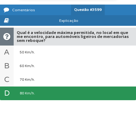
Questão
#3599
Comentários
Explicação
Qual é a velocidade máxima permitida, no local em que
me encontro, para automóveis ligeiros de mercadorias
sem reboque?
A
50 Km/h.
B
60 Km/h.
C
70 Km/h.
D
80 Km/h.