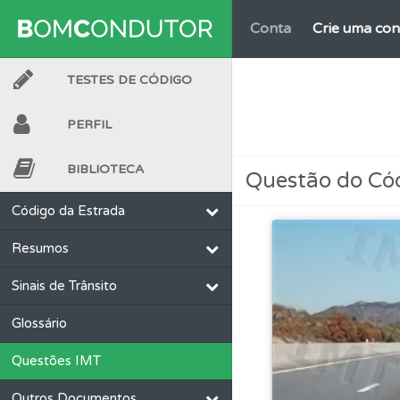
Conta
Crie uma con
TESTES DE CÓDIGO
Testes
O teste "Dif
PERFIL
Perfil
O Índice Bom
BIBLIOTECA
Questão do Có
Perfil
Veja as quest
Código da Estrada
Resumos
Questões
Pode gua
Sinais de Trânsito
Testes
Veja o nível
Glossário
Questões IMT
Testes
O teste "Nov
Outros Documentos