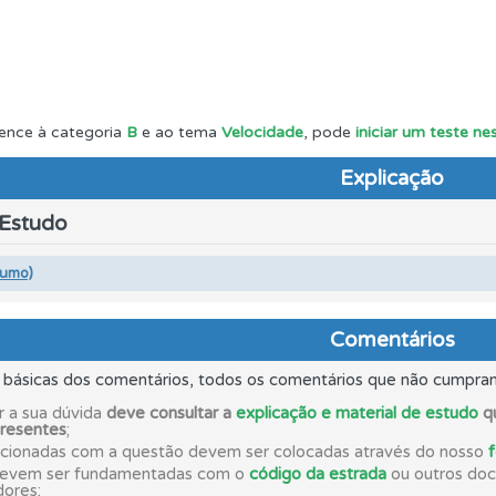
es que usamos estão atualizadas e são as mesmas do exame 
perfil se já está preparado para ir a exame.
ence à categoria
B
e ao tema
Velocidade
, pode
iniciar um teste n
Explicação
o código da estrada na nossa biblioteca.
 Estudo
as estatísticas no seu perfil.
sumo)
Comentários
aqui todas as questões que usamos na plataforma.
s básicas dos comentários, todos os comentários que não cumpra
ico dos seus testes no seu perfil.
r a sua dúvida
deve consultar a
explicação e material de estudo
qu
presentes
;
acionadas com a questão devem ser colocadas através do nosso
devem ser fundamentadas com o
código da estrada
ou outros docu
a biblioteca para tirar dúvidas e ver resumos do código.
dores;