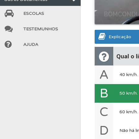
Conta
Crie uma con
ESCOLAS
TESTEMUNHOS
Testes
O teste "Err
Explicação
AJUDA
Questões
Consulte 
Qual o l
A
Perfil
Veja os temas
40 km/h.
B
Ajuda
Use os atalh
50 km/h.
C
60 km/h.
Questões
Consulte
D
Não há li
Testes
Deve fazer 