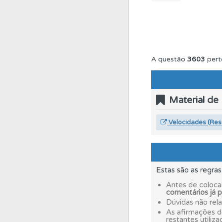
Questões
As questõ
Perfil
Saiba no seu 
A questão
3603
pert
Biblioteca
Consulte 
Material de
Perfil
Consulte as su
Velocidades (Re
Questões
Consulte 
Estas são as regra
Perfil
Tem um histór
Antes de coloca
comentários já 
Dúvidas não rel
As afirmações 
Biblioteca
Consulte 
restantes utiliza