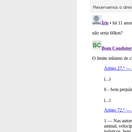
Reservamos o direi
Testemunhos
Veja 
Conta
Crie uma con
Ajuda
Consulte a aj