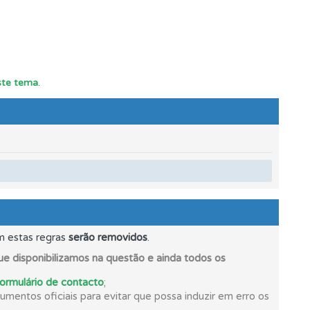
oficial.
este tema
.
m estas regras
serão removidos
.
e disponibilizamos na questão e ainda todos os
formulário de contacto
;
mentos oficiais para evitar que possa induzir em erro os