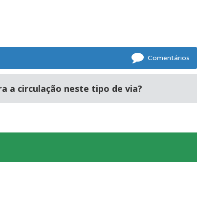
ponder.
Comentários
s.
a a circulação neste tipo de via?
os.