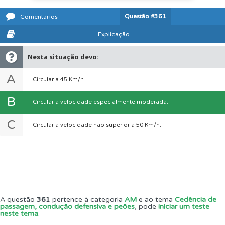
Questão
#361
Comentários
Explicação
Nesta situação devo:
A
Circular a 45 Km/h.
B
Circular a velocidade especialmente moderada.
C
Circular a velocidade não superior a 50 Km/h.
A questão
361
pertence à categoria
AM
e ao tema
Cedência de
passagem, condução defensiva e peões
, pode
iniciar um teste
neste tema
.