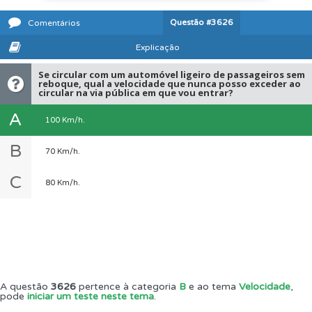
Questão
#3626
Comentários
Explicação
Se circular com um automóvel ligeiro de passageiros sem
reboque, qual a velocidade que nunca posso exceder ao
circular na via pública em que vou entrar?
A
100 Km/h.
B
70 Km/h.
C
80 Km/h.
A questão
3626
pertence à categoria
B
e ao tema
Velocidade
,
pode
iniciar um teste neste tema
.