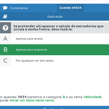
Questão
#3634
Comentários
Explicação
Se pretender ultrapassar o veículo de mercadorias que
circula à minha frente, devo fazê-lo:
A
Apenas pela direita.
B
Apenas pela esquerda.
C
Por qualquer um dos lados.
A questão
3634
pertence à categoria
B
e ao tema
Velocidade
,
pode
iniciar um teste neste tema
.