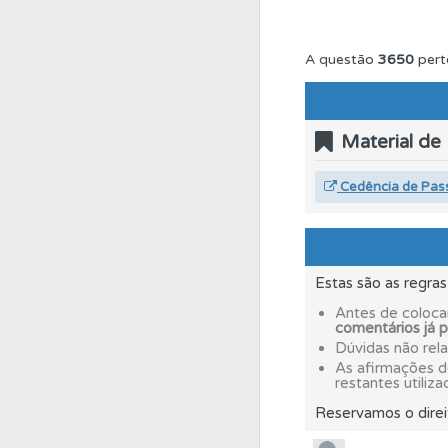
Testes
Veja o nível
A questão
3650
pert
Questões
Consulte
Material de
Questões
Pode gua
Cedência de Pas
Conta
Crie uma con
Estas são as regra
Ajuda
Consulte a aj
Antes de coloca
comentários já 
Dúvidas não rel
As afirmações 
Conta
Crie uma con
restantes utiliza
Reservamos o direi
Perfil
Consulte as su