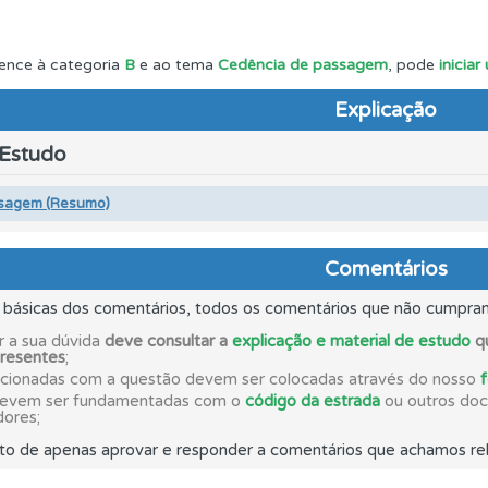
 de dificuldade do teste quando o termina.
ence à categoria
B
e ao tema
Cedência de passagem
, pode
inicia
Explicação
 os comentários da questão quando tem dúvidas.
 Estudo
rdar uma questão colocando-a como favorita.
sagem (Resumo)
ta para ter acesso às suas estatísticas em qualquer equipa
Comentários
s básicas dos comentários, todos os comentários que não cumpra
uda se tiver dúvidas relacionadas com a plataforma.
r a sua dúvida
deve consultar a
explicação e material de estudo
qu
presentes
;
acionadas com a questão devem ser colocadas através do nosso
devem ser fundamentadas com o
código da estrada
ou outros docu
ta para não perder as suas estatísticas.
dores;
to de apenas aprovar e responder a comentários que achamos rel
as estatísticas no seu perfil.