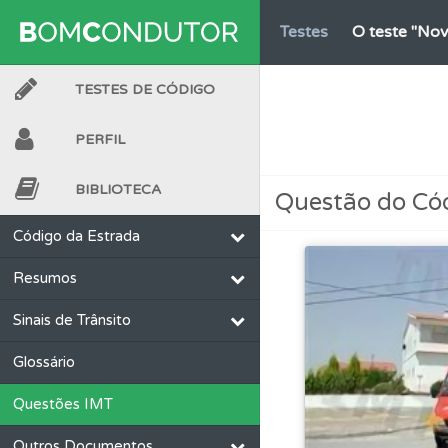
Testes
O teste "Nov
TESTES DE CÓDIGO
Biblioteca
Consulte 
PERFIL
Perfil
Veja as quest
BIBLIOTECA
Questão do Có
Testes
O teste "Dif
Código da Estrada
Resumos
Perfil
Saiba no seu 
Sinais de Trânsito
Ajuda
Use os atalh
Glossário
Questões IMT
Questões
Consulte 
Outros Documentos