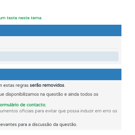
r um teste neste tema
.
mento.
m estas regras
serão removidos
.
e disponibilizamos na questão e ainda todos os
formulário de contacto
;
mentos oficiais para evitar que possa induzir em erro os
evantes para a discussão da questão.