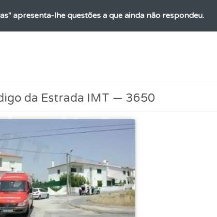
as" apresenta-lhe questões a que ainda não respondeu.
o código da estrada na nossa biblioteca.
ões que errou no seu perfil.
digo da Estrada IMT — 3650
ícil" apresenta-lhe as questões mais falhadas na plataforma.
perfil se já está preparado para ir a exame.
os de teclado para responder aos testes mais rapidamente.
aqui todas as questões que usamos na plataforma.