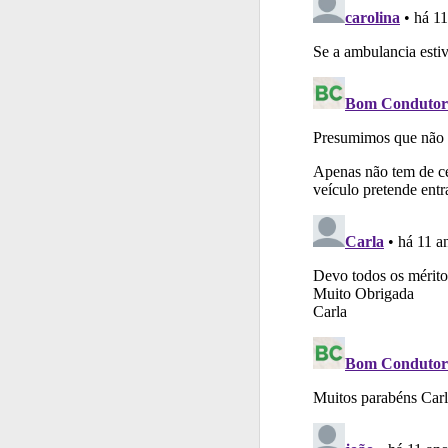
Biblioteca
Consulte 
Conta
Crie uma con
Testes
Deve fazer 