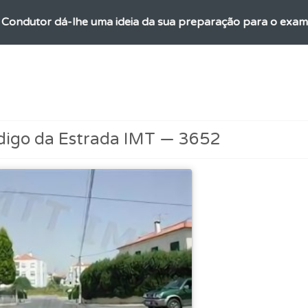
 Condutor dá-lhe uma ideia da sua preparação para o exam
o código da estrada na nossa biblioteca.
os de teclado para responder aos testes mais rapidamente.
digo da Estrada IMT — 3652
as" apresenta-lhe questões a que ainda não respondeu.
perfil se já está preparado para ir a exame.
adas" apresenta-lhe questões que errou e não voltou a res
es que usamos estão atualizadas e são as mesmas do exame 