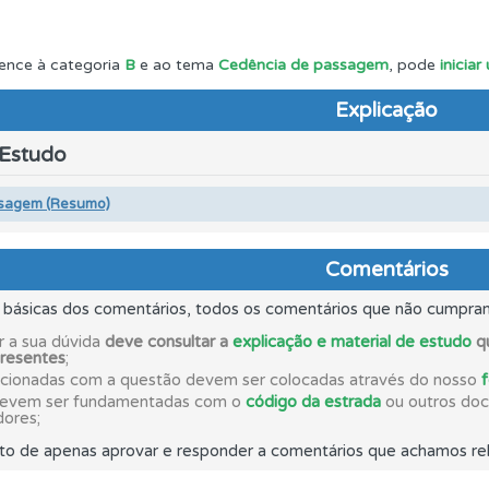
 de dificuldade do teste quando o termina.
ence à categoria
B
e ao tema
Cedência de passagem
, pode
inicia
Explicação
 onde tem mais dificuldades no seu perfil.
 Estudo
as explicações das questões para esclarecimentos adicionai
sagem (Resumo)
ico dos seus testes no seu perfil.
Comentários
s básicas dos comentários, todos os comentários que não cumpra
a biblioteca para tirar dúvidas e ver resumos do código.
r a sua dúvida
deve consultar a
explicação e material de estudo
qu
presentes
;
acionadas com a questão devem ser colocadas através do nosso
devem ser fundamentadas com o
código da estrada
ou outros docu
o teste que recomendamos para obter os melhores resultad
dores;
to de apenas aprovar e responder a comentários que achamos rel
os testemunhos dos nossos utilizadores e deixe o seu!