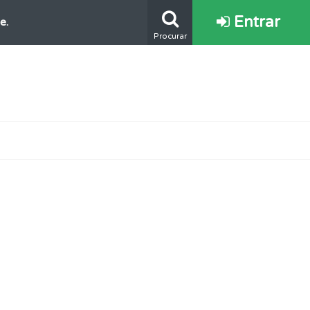
Entrar
e.
Procurar
ponder.
oficial.