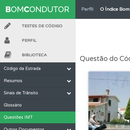
Perfil
O Índice Bom
TESTES DE CÓDIGO
Biblioteca
Consulte 
PERFIL
Ajuda
Use os atalh
BIBLIOTECA
Questão do Có
Testes
O teste "Nov
Código da Estrada
Resumos
Perfil
Saiba no seu 
Sinais de Trânsito
Testes
O teste "Err
Glossário
Questões IMT
Questões
As questõ
Outros Documentos