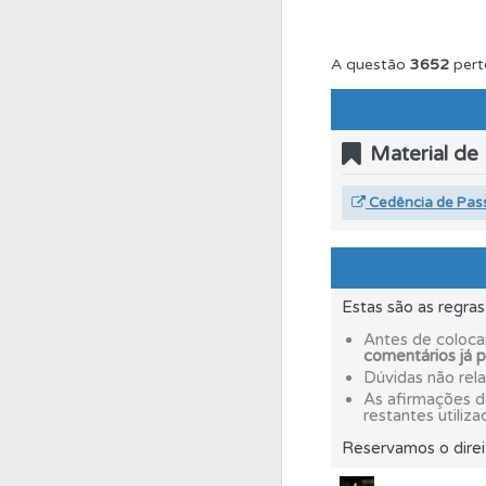
Testes
Veja o nível
A questão
3652
pert
Perfil
Veja os temas
Material de
Questões
Consulte 
Cedência de Pas
Perfil
Tem um histór
Estas são as regra
Biblioteca
Consulte 
Antes de coloca
comentários já 
Dúvidas não rel
As afirmações 
Testes
Deve fazer 
restantes utiliza
Reservamos o direi
Testemunhos
Veja 