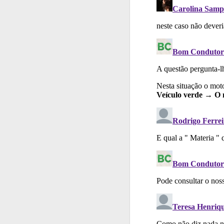
Conta
Crie uma con
Perfil
Consulte as su
Conta
Crie uma con