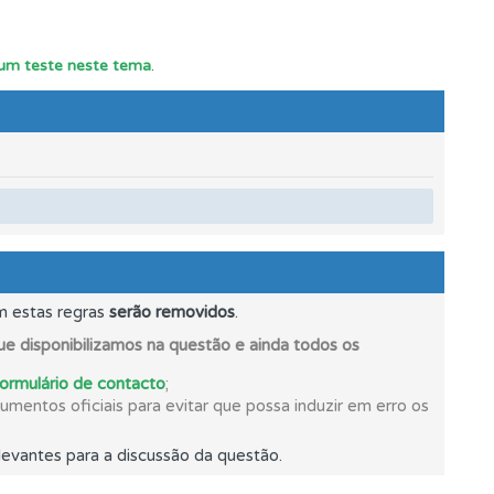
r um teste neste tema
.
s.
m estas regras
serão removidos
.
e disponibilizamos na questão e ainda todos os
formulário de contacto
;
mentos oficiais para evitar que possa induzir em erro os
os.
evantes para a discussão da questão.