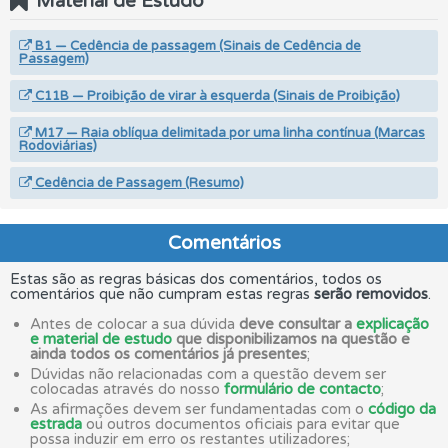
Material de Estudo
B1 — Cedência de passagem (Sinais de Cedência de
Passagem)
C11B — Proibição de virar à esquerda (Sinais de Proibição)
M17 — Raia oblíqua delimitada por uma linha contínua (Marcas
Rodoviárias)
Cedência de Passagem (Resumo)
Comentários
Estas são as regras básicas dos comentários, todos os
comentários que não cumpram estas regras
serão removidos
.
Antes de colocar a sua dúvida
deve consultar a
explicação
e material de estudo
que disponibilizamos na questão e
ainda todos os comentários já presentes
;
Dúvidas não relacionadas com a questão devem ser
colocadas através do nosso
formulário de contacto
;
As afirmações devem ser fundamentadas com o
código da
estrada
ou outros documentos oficiais para evitar que
possa induzir em erro os restantes utilizadores;