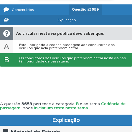
Questão
#3659
Comentários
Explicação
Ao circular nesta via pública devo saber que:
A
Estou obrigado a ceder a passagem aos condutores dos
veículos que nela pretendam entrar.
B
Os condutores dos veículos que pretendam entrar nesta via não
têm prioridade de passagem.
A questão
3659
pertence à categoria
B
e ao tema
Cedência de
passagem
, pode
iniciar um teste neste tema
.
Explicação