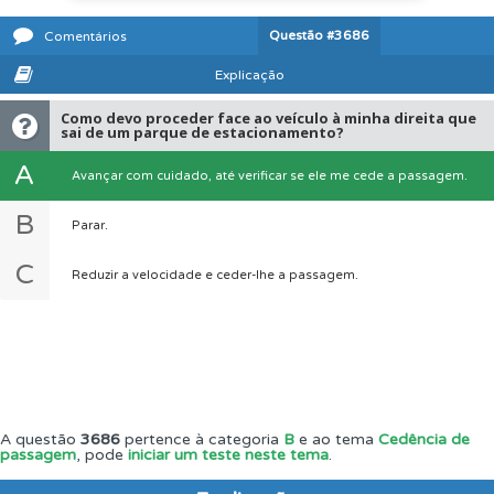
Questão
#3686
Comentários
Explicação
Como devo proceder face ao veículo à minha direita que
sai de um parque de estacionamento?
A
Avançar com cuidado, até verificar se ele me cede a passagem.
B
Parar.
C
Reduzir a velocidade e ceder-lhe a passagem.
A questão
3686
pertence à categoria
B
e ao tema
Cedência de
passagem
, pode
iniciar um teste neste tema
.