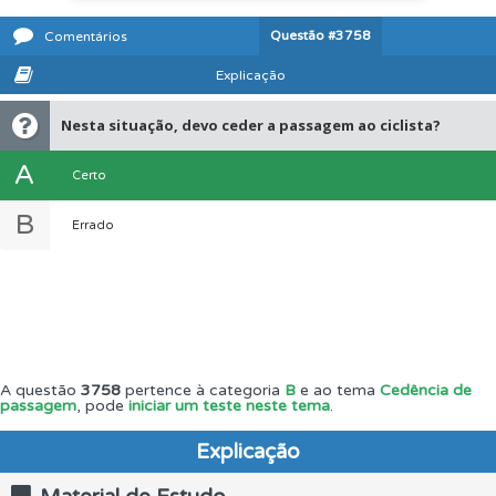
Questão
#3758
Comentários
Explicação
Nesta situação, devo ceder a passagem ao ciclista?
A
Certo
B
Errado
A questão
3758
pertence à categoria
B
e ao tema
Cedência de
passagem
, pode
iniciar um teste neste tema
.
Explicação