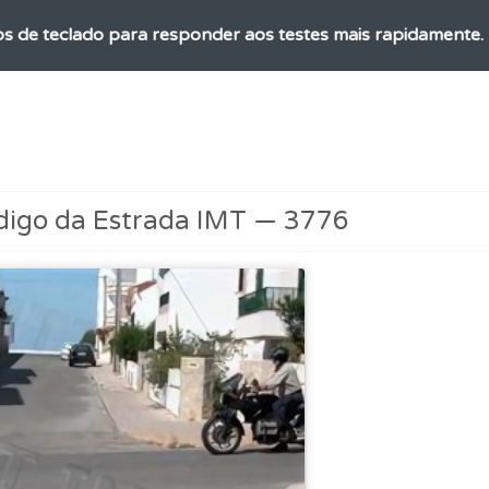
os de teclado para responder aos testes mais rapidamente.
 onde tem mais dificuldades no seu perfil.
aqui todas as questões que usamos na plataforma.
digo da Estrada IMT — 3776
ta para ter acesso às suas estatísticas em qualquer equipa
ta para não perder as suas estatísticas.
as" apresenta-lhe questões a que ainda não respondeu.
 Condutor dá-lhe uma ideia da sua preparação para o exam