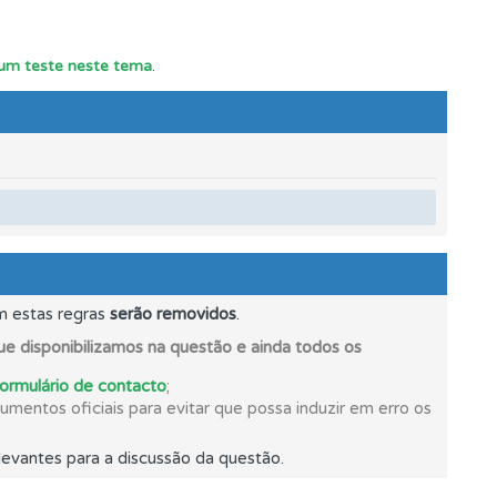
r um teste neste tema
.
ponder.
m estas regras
serão removidos
.
e disponibilizamos na questão e ainda todos os
formulário de contacto
;
mentos oficiais para evitar que possa induzir em erro os
evantes para a discussão da questão.
oficial.