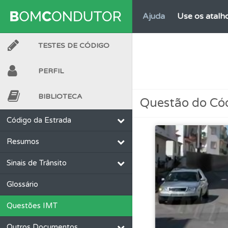
Ajuda
Use os atalh
TESTES DE CÓDIGO
Perfil
Veja os temas
PERFIL
Questões
Consulte 
BIBLIOTECA
Questão do Có
Conta
Crie uma con
Código da Estrada
Resumos
Conta
Crie uma con
Sinais de Trânsito
Testes
O teste "Nov
Glossário
Questões IMT
Perfil
O Índice Bom
Outros Documentos