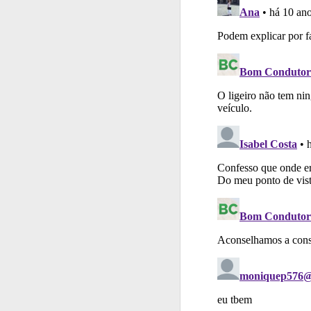
Conta
Crie uma con
Questões
Consulte 
Testemunhos
Veja 