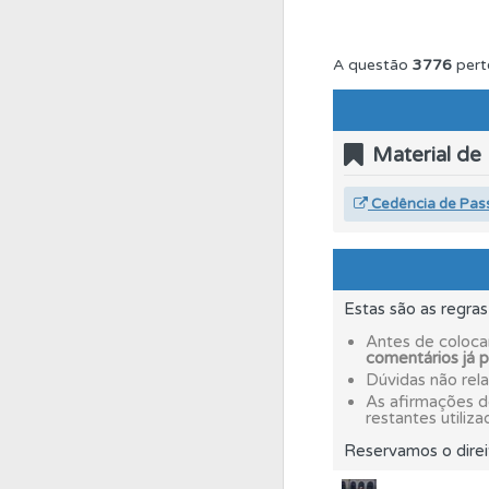
Testes
O teste "Dif
A questão
3776
pert
Perfil
Saiba no seu 
Material de
Testes
Veja o nível
Cedência de Pas
Testes
O teste "Err
Estas são as regra
Ajuda
Consulte a aj
Antes de coloca
comentários já 
Dúvidas não rel
As afirmações 
Biblioteca
Consulte 
restantes utiliza
Reservamos o direi
Questões
As questõ