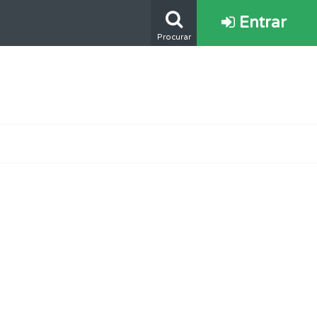
Entrar
Procurar
mento.
e.