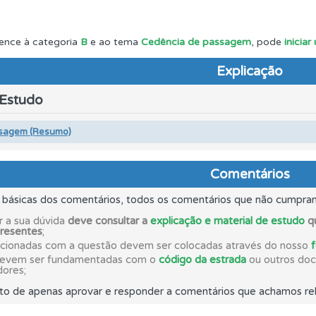
ícil" apresenta-lhe as questões mais falhadas na plataforma.
ence à categoria
B
e ao tema
Cedência de passagem
, pode
inicia
Explicação
perfil se já está preparado para ir a exame.
 Estudo
 de dificuldade do teste quando o termina.
sagem (Resumo)
adas" apresenta-lhe questões que errou e não voltou a res
Comentários
s básicas dos comentários, todos os comentários que não cumpra
uda se tiver dúvidas relacionadas com a plataforma.
r a sua dúvida
deve consultar a
explicação e material de estudo
qu
presentes
;
acionadas com a questão devem ser colocadas através do nosso
devem ser fundamentadas com o
código da estrada
ou outros docu
a biblioteca para tirar dúvidas e ver resumos do código.
dores;
to de apenas aprovar e responder a comentários que achamos rel
es que usamos estão atualizadas e são as mesmas do exame 