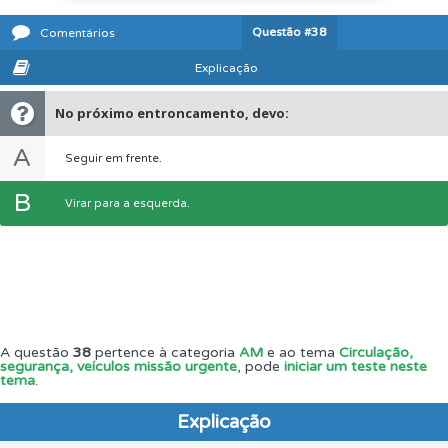
Questão
#38
Comentários
Explicação
No próximo entroncamento, devo:
A
Seguir em frente.
B
Virar para a esquerda.
A questão
38
pertence à categoria
AM
e ao tema
Circulação,
segurança, veículos missão urgente
, pode
iniciar um teste neste
tema
.
Explicação